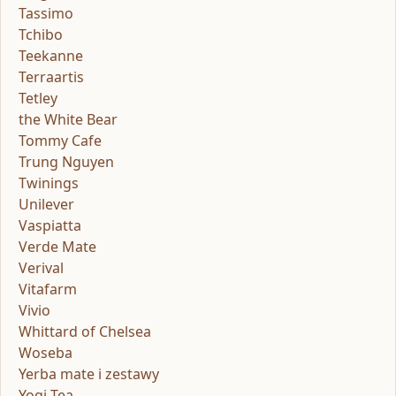
Tassimo
Tchibo
Teekanne
Terraartis
Tetley
the White Bear
Tommy Cafe
Trung Nguyen
Twinings
Unilever
Vaspiatta
Verde Mate
Verival
Vitafarm
Vivio
Whittard of Chelsea
Woseba
Yerba mate i zestawy
Yogi Tea