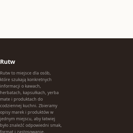
Rutw
Rutw to miejsce dla osób,
które szukają konkretnych
informacji o kawach,
herbatach, kapsułkach, yerba
mate i produktach do
codziennej kuchni. Zbieramy
opisy marek i produktów w
jednym miejscu, aby łatwiej
było znaleźć odpowiedni smak,
format i zastosowanie.