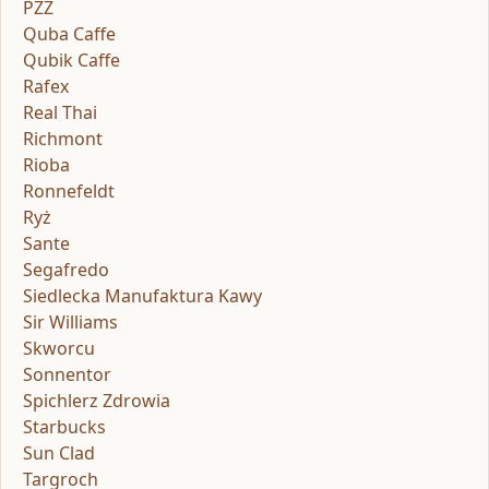
PZZ
Quba Caffe
Qubik Caffe
Rafex
Real Thai
Richmont
Rioba
Ronnefeldt
Ryż
Sante
Segafredo
Siedlecka Manufaktura Kawy
Sir Williams
Skworcu
Sonnentor
Spichlerz Zdrowia
Starbucks
Sun Clad
Targroch