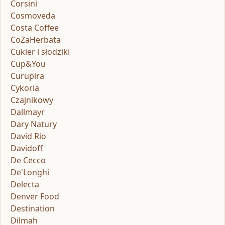
Corsini
Cosmoveda
Costa Coffee
CoZaHerbata
Cukier i słodziki
Cup&You
Curupira
Cykoria
Czajnikowy
Dallmayr
Dary Natury
David Rio
Davidoff
De Cecco
De'Longhi
Delecta
Denver Food
Destination
Dilmah