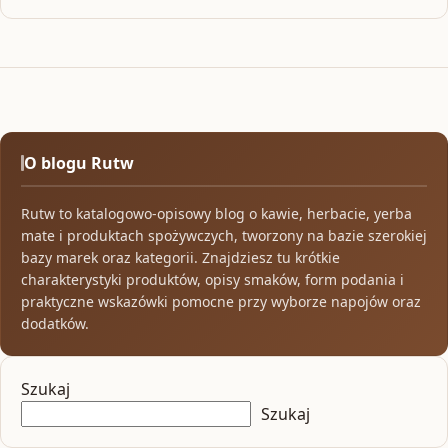
O blogu Rutw
Rutw to katalogowo-opisowy blog o kawie, herbacie, yerba
mate i produktach spożywczych, tworzony na bazie szerokiej
bazy marek oraz kategorii. Znajdziesz tu krótkie
charakterystyki produktów, opisy smaków, form podania i
praktyczne wskazówki pomocne przy wyborze napojów oraz
dodatków.
Szukaj
Szukaj