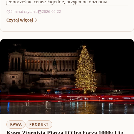
jednocześnie cenisz łagodne, przyjemne doznania
smakowe, Suszony Płatek…
5 minut czytania
2026-05-22
Czytaj więcej
KAWA
PRODUKT
Kawa Ziarnista Piazza D´Oro Forza 1000g Utz