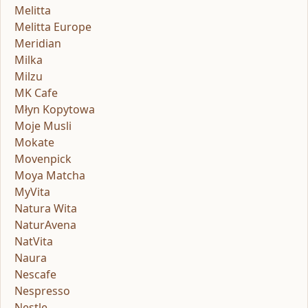
Melitta
Melitta Europe
Meridian
Milka
Milzu
MK Cafe
Młyn Kopytowa
Moje Musli
Mokate
Movenpick
Moya Matcha
MyVita
Natura Wita
NaturAvena
NatVita
Naura
Nescafe
Nespresso
Nestle