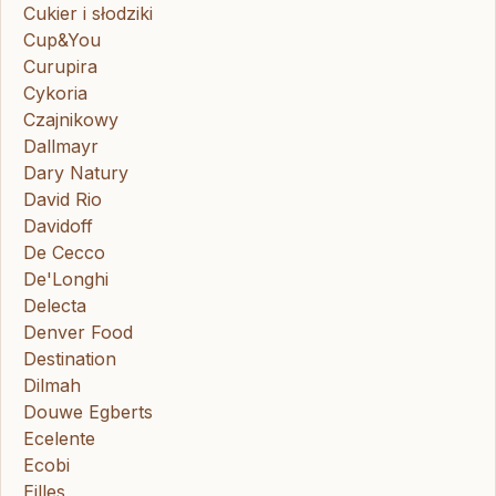
Cukier i słodziki
Cup&You
Curupira
Cykoria
Czajnikowy
Dallmayr
Dary Natury
David Rio
Davidoff
De Cecco
De'Longhi
Delecta
Denver Food
Destination
Dilmah
Douwe Egberts
Ecelente
Ecobi
Eilles