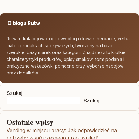
O blogu Rutw
Rutw to katalogowo-opisowy blog o kawie, herbacie, yerba
mate i produktach spożywczych, tworzony na bazie
szerokiej bazy marek oraz kategorii. Znajdziesz tu krótkie
charakterystyki produktów, opisy smaków, form podania i
praktyczne wskazówki pomocne przy wyborze napojów
oraz dodatków.
Szukaj
Szukaj
Ostatnie wpisy
Vending w miejscu pracy: Jak odpowiedzieć na
potrzeby współczesnego pracownika?