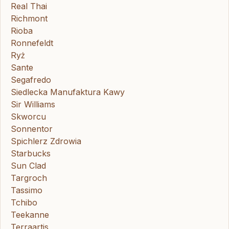
Real Thai
Richmont
Rioba
Ronnefeldt
Ryż
Sante
Segafredo
Siedlecka Manufaktura Kawy
Sir Williams
Skworcu
Sonnentor
Spichlerz Zdrowia
Starbucks
Sun Clad
Targroch
Tassimo
Tchibo
Teekanne
Terraartis