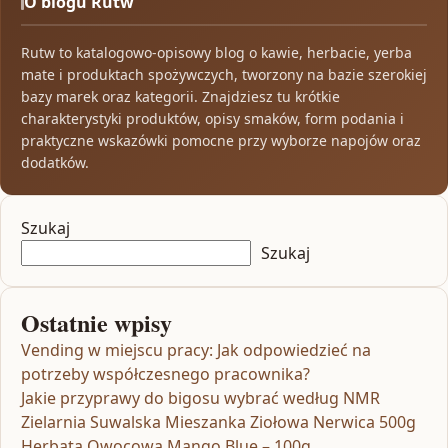
O blogu Rutw
Rutw to katalogowo-opisowy blog o kawie, herbacie, yerba
mate i produktach spożywczych, tworzony na bazie szerokiej
bazy marek oraz kategorii. Znajdziesz tu krótkie
charakterystyki produktów, opisy smaków, form podania i
praktyczne wskazówki pomocne przy wyborze napojów oraz
dodatków.
Szukaj
Szukaj
Ostatnie wpisy
Vending w miejscu pracy: Jak odpowiedzieć na
potrzeby współczesnego pracownika?
Jakie przyprawy do bigosu wybrać według NMR
Zielarnia Suwalska Mieszanka Ziołowa Nerwica 500g
Herbata Owocowa Mango Blue – 100g