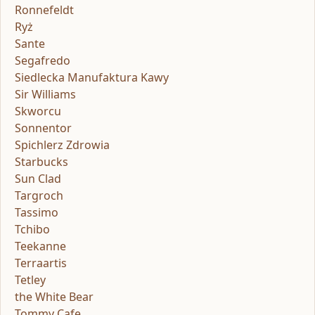
Ronnefeldt
Ryż
Sante
Segafredo
Siedlecka Manufaktura Kawy
Sir Williams
Skworcu
Sonnentor
Spichlerz Zdrowia
Starbucks
Sun Clad
Targroch
Tassimo
Tchibo
Teekanne
Terraartis
Tetley
the White Bear
Tommy Cafe