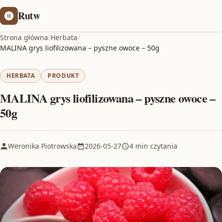
Rutw
Strona główna
/
Herbata
/
MALINA grys liofilizowana – pyszne owoce – 50g
HERBATA
PRODUKT
MALINA grys liofilizowana – pyszne owoce –
50g
Weronika Piotrowska
2026-05-27
4 min czytania