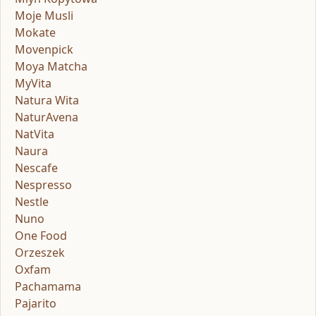
Moje Musli
Mokate
Movenpick
Moya Matcha
MyVita
Natura Wita
NaturAvena
NatVita
Naura
Nescafe
Nespresso
Nestle
Nuno
One Food
Orzeszek
Oxfam
Pachamama
Pajarito