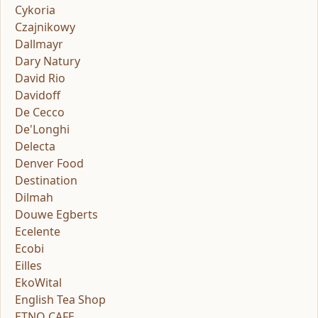
Cykoria
Czajnikowy
Dallmayr
Dary Natury
David Rio
Davidoff
De Cecco
De'Longhi
Delecta
Denver Food
Destination
Dilmah
Douwe Egberts
Ecelente
Ecobi
Eilles
EkoWital
English Tea Shop
ETNO CAFE