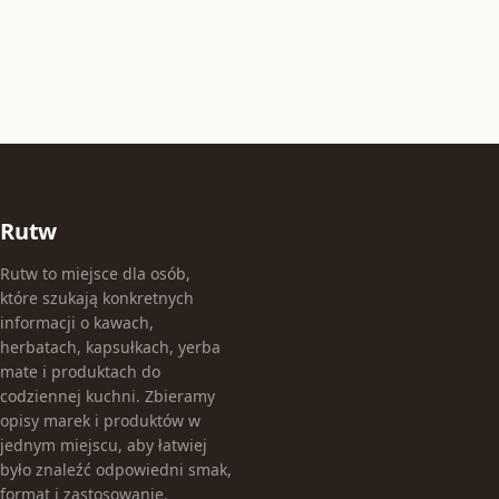
Rutw
Rutw to miejsce dla osób,
które szukają konkretnych
informacji o kawach,
herbatach, kapsułkach, yerba
mate i produktach do
codziennej kuchni. Zbieramy
opisy marek i produktów w
jednym miejscu, aby łatwiej
było znaleźć odpowiedni smak,
format i zastosowanie.