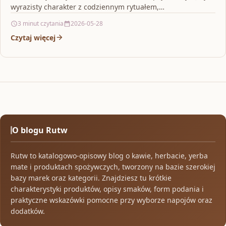
wyrazisty charakter z codziennym rytuałem,…
3 minut czytania
2026-05-28
Czytaj więcej
O blogu Rutw
Rutw to katalogowo-opisowy blog o kawie, herbacie, yerba
mate i produktach spożywczych, tworzony na bazie szerokiej
bazy marek oraz kategorii. Znajdziesz tu krótkie
charakterystyki produktów, opisy smaków, form podania i
praktyczne wskazówki pomocne przy wyborze napojów oraz
dodatków.