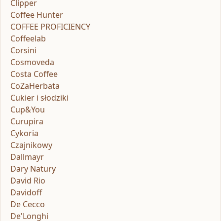
Clipper
Coffee Hunter
COFFEE PROFICIENCY
Coffeelab
Corsini
Cosmoveda
Costa Coffee
CoZaHerbata
Cukier i słodziki
Cup&You
Curupira
Cykoria
Czajnikowy
Dallmayr
Dary Natury
David Rio
Davidoff
De Cecco
De'Longhi