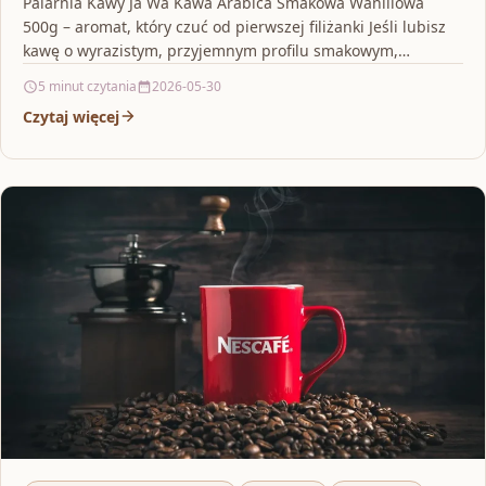
Palarnia Kawy Ja Wa Kawa Arabica Smakowa Waniliowa
500g – aromat, który czuć od pierwszej filiżanki Jeśli lubisz
kawę o wyrazistym, przyjemnym profilu smakowym,…
5 minut czytania
2026-05-30
Czytaj więcej