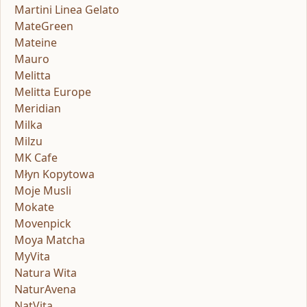
Martini Linea Gelato
MateGreen
Mateine
Mauro
Melitta
Melitta Europe
Meridian
Milka
Milzu
MK Cafe
Młyn Kopytowa
Moje Musli
Mokate
Movenpick
Moya Matcha
MyVita
Natura Wita
NaturAvena
NatVita