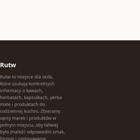
Rutw
Rutw to miejsce dla osób,
które szukają konkretnych
informacji o kawach,
herbatach, kapsułkach, yerba
mate i produktach do
codziennej kuchni. Zbieramy
opisy marek i produktów w
jednym miejscu, aby łatwiej
było znaleźć odpowiedni smak,
format i zastosowanie.