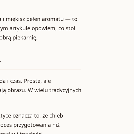
 i miękisz pełen aromatu — to
tym artykule opowiem, co stoi
obrą piekarnię.
e
 i czas. Proste, ale
ają obrazu. W wielu tradycyjnych
tyce oznacza to, że chleb
roces przygotowania niż
maku i trwałości.