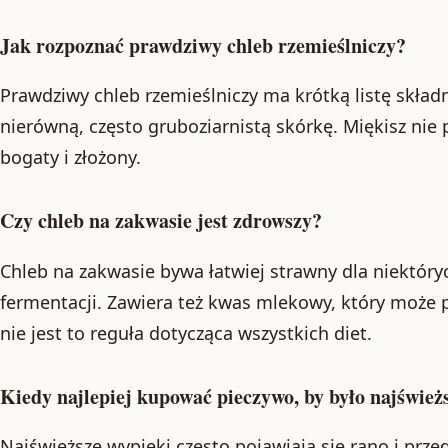
Jak rozpoznać prawdziwy chleb rzemieślniczy?
Prawdziwy chleb rzemieślniczy ma krótką listę skład
nierówną, często gruboziarnistą skórkę. Miękisz nie
bogaty i złożony.
Czy chleb na zakwasie jest zdrowszy?
Chleb na zakwasie bywa łatwiej strawny dla niektóry
fermentacji. Zawiera też kwas mlekowy, który może p
nie jest to reguła dotycząca wszystkich diet.
Kiedy najlepiej kupować pieczywo, by było najśwież
Najświeższe wypieki często pojawiają się rano i pr