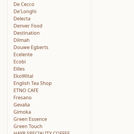
De Cecco
De'Longhi
Delecta
Denver Food
Destination
Dilmah
Douwe Egberts
Ecelente
Ecobi
Eilles
EkoWital
English Tea Shop
ETNO CAFE
Fresano
Gevalia
Gimoka
Green Essence
Green Touch
HAYB SPECIALITY COFFEE