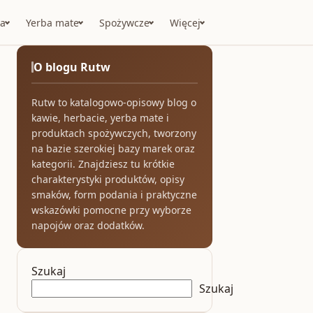
a
Yerba mate
Spożywcze
Więcej
O blogu Rutw
Rutw to katalogowo-opisowy blog o
kawie, herbacie, yerba mate i
produktach spożywczych, tworzony
na bazie szerokiej bazy marek oraz
kategorii. Znajdziesz tu krótkie
charakterystyki produktów, opisy
smaków, form podania i praktyczne
wskazówki pomocne przy wyborze
napojów oraz dodatków.
Szukaj
Szukaj