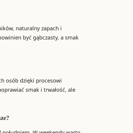
ników, naturalny zapach i
 powinien być gąbczasty, a smak
ch osób dzięki procesowi
oprawiać smak i trwałość, ale
sze?
zed południem. W weekendy warto