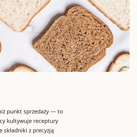
niż punkt sprzedaży — to
icy kultywuje receptury
 składniki z precyzją