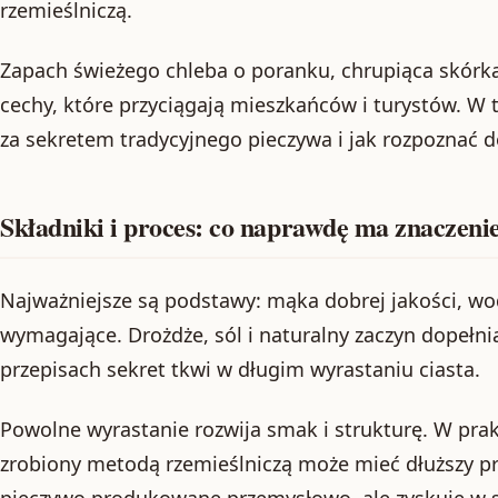
rzemieślniczą.
Zapach świeżego chleba o poranku, chrupiąca skórka
cechy, które przyciągają mieszkańców i turystów. W 
za sekretem tradycyjnego pieczywa i jak rozpoznać d
Składniki i proces: co naprawdę ma znaczeni
Najważniejsze są podstawy: mąka dobrej jakości, woda
wymagające. Drożdże, sól i naturalny zaczyn dopełni
przepisach sekret tkwi w długim wyrastaniu ciasta.
Powolne wyrastanie rozwija smak i strukturę. W prak
zrobiony metodą rzemieślniczą może mieć dłuższy p
pieczywo produkowane przemysłowo, ale zyskuje w s