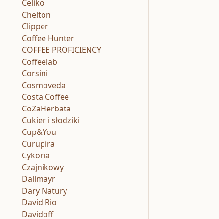
Celiko
Chelton
Clipper
Coffee Hunter
COFFEE PROFICIENCY
Coffeelab
Corsini
Cosmoveda
Costa Coffee
CoZaHerbata
Cukier i słodziki
Cup&You
Curupira
Cykoria
Czajnikowy
Dallmayr
Dary Natury
David Rio
Davidoff