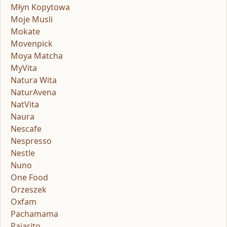
Młyn Kopytowa
Moje Musli
Mokate
Movenpick
Moya Matcha
MyVita
Natura Wita
NaturAvena
NatVita
Naura
Nescafe
Nespresso
Nestle
Nuno
One Food
Orzeszek
Oxfam
Pachamama
Pajarito