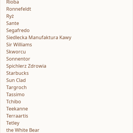
Rioba
Ronnefeldt
Ryż
Sante
Segafredo
Siedlecka Manufaktura Kawy
Sir Williams
Skworcu
Sonnentor
Spichlerz Zdrowia
Starbucks
Sun Clad
Targroch
Tassimo
Tchibo
Teekanne
Terraartis
Tetley
the White Bear