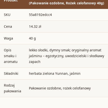
Produkt
(Pakowanie ozdobne, Rożek celofanowy 40g)
SKU
55a8192edcc4
Cena
14.32 zł
Waga
40 g
Opis
lekko słodki, dymny smak; oryginalny aromat
smaku i
jaśminu – egzotyczny, uwodzicielski i słodkawy
aromatu
zapach
Składniki
herbata zielona Yunnan, jaśmin
Rodzaj
Pakowanie ozdobne, rożek celofanowy
pakowania