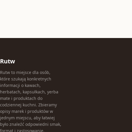
Rutw
Rutw to miejsce dla osób,
które szukają konkretnych
informacji o kawach,
herbatach, kapsułkach, yerba
mate i produktach do
codziennej kuchni. Zbieramy
opisy marek i produktów w
jednym miejscu, aby łatwiej
było znaleźć odpowiedni smak,
format i zastosowanie.