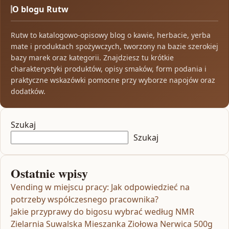
O blogu Rutw
Rutw to katalogowo-opisowy blog o kawie, herbacie, yerba
mate i produktach spożywczych, tworzony na bazie szerokiej
bazy marek oraz kategorii. Znajdziesz tu krótkie
charakterystyki produktów, opisy smaków, form podania i
praktyczne wskazówki pomocne przy wyborze napojów oraz
dodatków.
Szukaj
Szukaj
Ostatnie wpisy
Vending w miejscu pracy: Jak odpowiedzieć na
potrzeby współczesnego pracownika?
Jakie przyprawy do bigosu wybrać według NMR
Zielarnia Suwalska Mieszanka Ziołowa Nerwica 500g