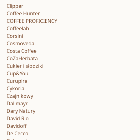
Clipper
Coffee Hunter
COFFEE PROFICIENCY
Coffeelab
Corsini
Cosmoveda
Costa Coffee
CoZaHerbata
Cukier i słodziki
Cup&You
Curupira
Cykoria
Czajnikowy
Dallmayr
Dary Natury
David Rio
Davidoff
De Cecco