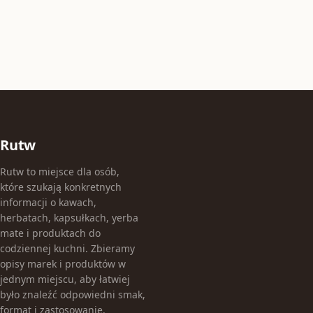
Rutw
Rutw to miejsce dla osób,
które szukają konkretnych
informacji o kawach,
herbatach, kapsułkach, yerba
mate i produktach do
codziennej kuchni. Zbieramy
opisy marek i produktów w
jednym miejscu, aby łatwiej
było znaleźć odpowiedni smak,
format i zastosowanie.