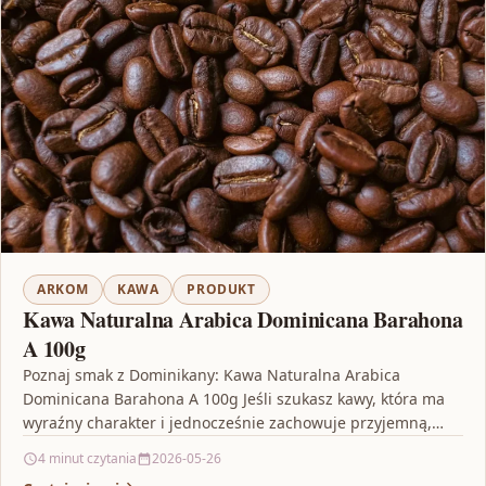
ARKOM
KAWA
PRODUKT
Kawa Naturalna Arabica Dominicana Barahona
A 100g
Poznaj smak z Dominikany: Kawa Naturalna Arabica
Dominicana Barahona A 100g Jeśli szukasz kawy, która ma
wyraźny charakter i jednocześnie zachowuje przyjemną,
zbalansowaną nutę,…
4 minut czytania
2026-05-26