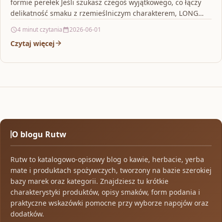
formie perełek Jeśli szukasz czegoś wyjątkowego, co łączy
delikatność smaku z rzemieślniczym charakterem, LONG…
4 minut czytania
2026-06-01
Czytaj więcej
O blogu Rutw
Rutw to katalogowo-opisowy blog o kawie, herbacie, yerba
mate i produktach spożywczych, tworzony na bazie szerokiej
bazy marek oraz kategorii. Znajdziesz tu krótkie
charakterystyki produktów, opisy smaków, form podania i
praktyczne wskazówki pomocne przy wyborze napojów oraz
dodatków.