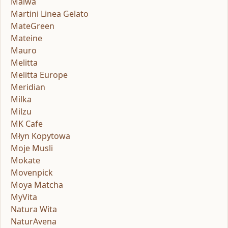
Malwa
Martini Linea Gelato
MateGreen
Mateine
Mauro
Melitta
Melitta Europe
Meridian
Milka
Milzu
MK Cafe
Młyn Kopytowa
Moje Musli
Mokate
Movenpick
Moya Matcha
MyVita
Natura Wita
NaturAvena