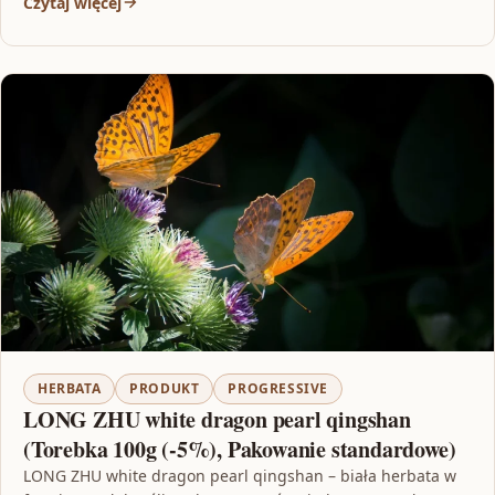
Czytaj więcej
HERBATA
PRODUKT
PROGRESSIVE
LONG ZHU white dragon pearl qingshan
(Torebka 100g (-5%), Pakowanie standardowe)
LONG ZHU white dragon pearl qingshan – biała herbata w