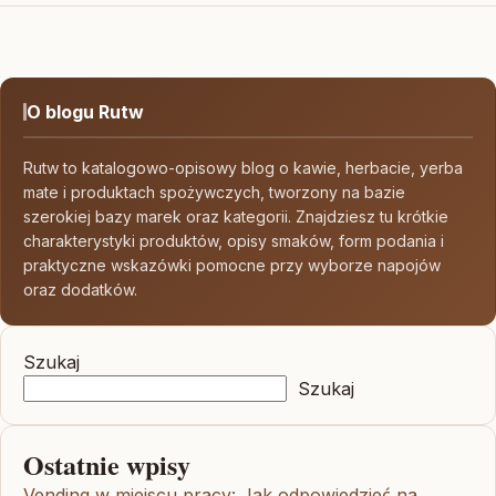
O blogu Rutw
Rutw to katalogowo-opisowy blog o kawie, herbacie, yerba
mate i produktach spożywczych, tworzony na bazie
szerokiej bazy marek oraz kategorii. Znajdziesz tu krótkie
charakterystyki produktów, opisy smaków, form podania i
praktyczne wskazówki pomocne przy wyborze napojów
oraz dodatków.
Szukaj
Szukaj
Ostatnie wpisy
Vending w miejscu pracy: Jak odpowiedzieć na