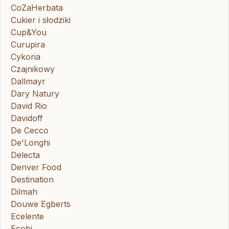
CoZaHerbata
Cukier i słodziki
Cup&You
Curupira
Cykoria
Czajnikowy
Dallmayr
Dary Natury
David Rio
Davidoff
De Cecco
De'Longhi
Delecta
Denver Food
Destination
Dilmah
Douwe Egberts
Ecelente
Ecobi