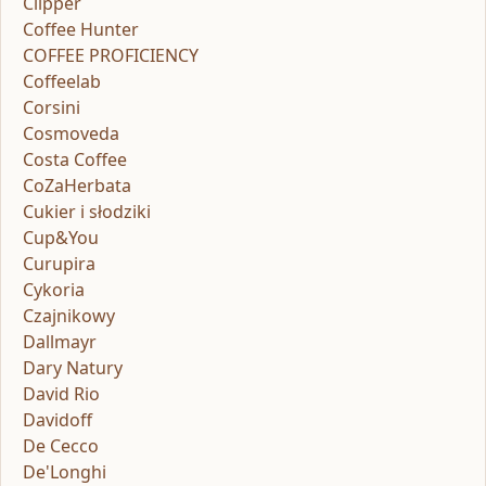
Clipper
Coffee Hunter
COFFEE PROFICIENCY
Coffeelab
Corsini
Cosmoveda
Costa Coffee
CoZaHerbata
Cukier i słodziki
Cup&You
Curupira
Cykoria
Czajnikowy
Dallmayr
Dary Natury
David Rio
Davidoff
De Cecco
De'Longhi