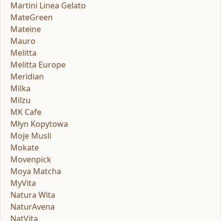
Martini Linea Gelato
MateGreen
Mateine
Mauro
Melitta
Melitta Europe
Meridian
Milka
Milzu
MK Cafe
Młyn Kopytowa
Moje Musli
Mokate
Movenpick
Moya Matcha
MyVita
Natura Wita
NaturAvena
NatVita