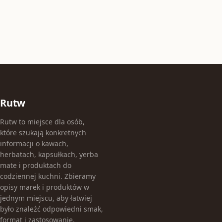
Rutw
Rutw to miejsce dla osób,
które szukają konkretnych
informacji o kawach,
herbatach, kapsułkach, yerba
mate i produktach do
codziennej kuchni. Zbieramy
opisy marek i produktów w
jednym miejscu, aby łatwiej
było znaleźć odpowiedni smak,
format i zastosowanie.