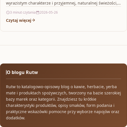
wyrazistym charakterze i przyjemnej, naturalnej świeżości,…
3 minut czytania
2026-05-26
Czytaj więcej
O blogu Rutw
Rutw to katalogowo-opisowy blog o kawie, herbacie, yerba
mate i produktach spożywczych, tworzony na bazie szerokiej
bazy marek oraz kategorii. Znajdziesz tu krótkie
charakterystyki produktów, opisy smaków, form podania i
praktyczne wskazówki pomocne przy wyborze napojów oraz
dodatków.