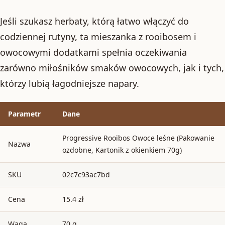
Jeśli szukasz herbaty, którą łatwo włączyć do
codziennej rutyny, ta mieszanka z rooibosem i
owocowymi dodatkami spełnia oczekiwania
zarówno miłośników smaków owocowych, jak i tych,
którzy lubią łagodniejsze napary.
Parametr
Dane
Progressive Rooibos Owoce leśne (Pakowanie
Nazwa
ozdobne, Kartonik z okienkiem 70g)
SKU
02c7c93ac7bd
Cena
15.4 zł
Waga
70 g