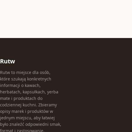
Rutw
Rutw to miejsce dla osób,
które szukają konkretnych
informacji o kawach,
herbatach, kapsułkach, yerba
mate i produktach do
codziennej kuchni. Zbieramy
opisy marek i produktów w
jednym miejscu, aby łatwiej
było znaleźć odpowiedni smak,
format i zastosowanie.