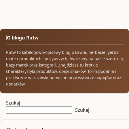
O blogu Rutw
Rutw to katalogowo-opisowy blog o kawie, herbacie, yerba
mate i produktach spożywczych, tworzony na bazie szerokiej
bazy marek oraz kategorii. Znajdziesz tu krótkie
charakterystyki produktów, opisy smaków, form podania i
praktyczne wskazówki pomocne przy wyborze napojów oraz
dodatków.
Szukaj
Szukaj