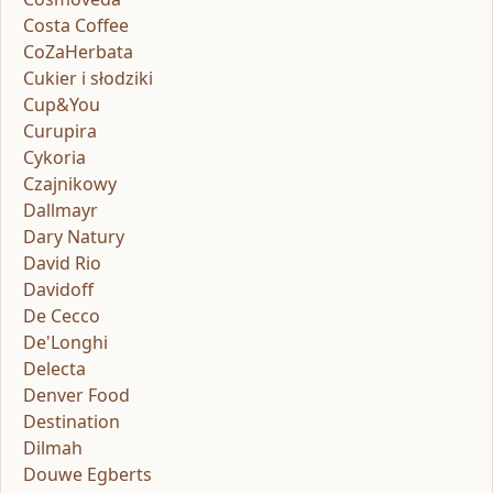
Costa Coffee
CoZaHerbata
Cukier i słodziki
Cup&You
Curupira
Cykoria
Czajnikowy
Dallmayr
Dary Natury
David Rio
Davidoff
De Cecco
De'Longhi
Delecta
Denver Food
Destination
Dilmah
Douwe Egberts