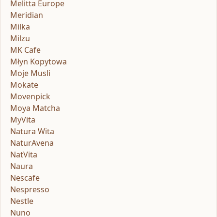
Melitta Europe
Meridian
Milka
Milzu
MK Cafe
Młyn Kopytowa
Moje Musli
Mokate
Movenpick
Moya Matcha
MyVita
Natura Wita
NaturAvena
NatVita
Naura
Nescafe
Nespresso
Nestle
Nuno