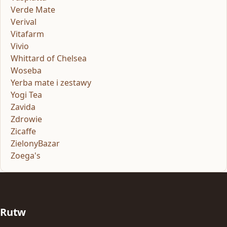
Verde Mate
Verival
Vitafarm
Vivio
Whittard of Chelsea
Woseba
Yerba mate i zestawy
Yogi Tea
Zavida
Zdrowie
Zicaffe
ZielonyBazar
Zoega's
Rutw