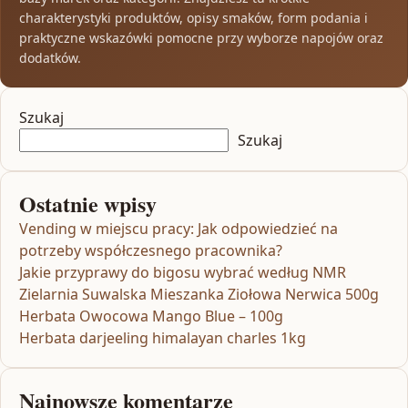
charakterystyki produktów, opisy smaków, form podania i
praktyczne wskazówki pomocne przy wyborze napojów oraz
dodatków.
Szukaj
Szukaj
Ostatnie wpisy
Vending w miejscu pracy: Jak odpowiedzieć na
potrzeby współczesnego pracownika?
Jakie przyprawy do bigosu wybrać według NMR
Zielarnia Suwalska Mieszanka Ziołowa Nerwica 500g
Herbata Owocowa Mango Blue – 100g
Herbata darjeeling himalayan charles 1kg
Najnowsze komentarze