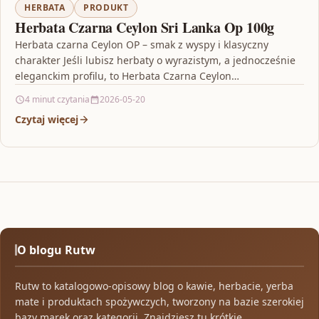
HERBATA
PRODUKT
Herbata Czarna Ceylon Sri Lanka Op 100g
Herbata czarna Ceylon OP – smak z wyspy i klasyczny
charakter Jeśli lubisz herbaty o wyrazistym, a jednocześnie
eleganckim profilu, to Herbata Czarna Ceylon…
4 minut czytania
2026-05-20
Czytaj więcej
O blogu Rutw
Rutw to katalogowo-opisowy blog o kawie, herbacie, yerba
mate i produktach spożywczych, tworzony na bazie szerokiej
bazy marek oraz kategorii. Znajdziesz tu krótkie