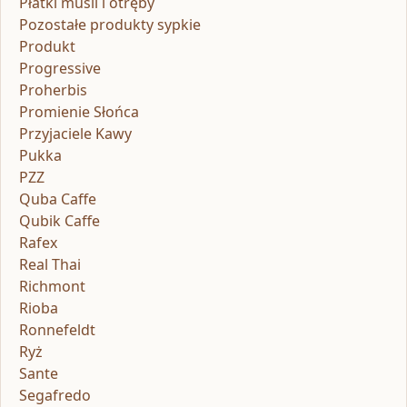
Płatki musli i otręby
Pozostałe produkty sypkie
Produkt
Progressive
Proherbis
Promienie Słońca
Przyjaciele Kawy
Pukka
PZZ
Quba Caffe
Qubik Caffe
Rafex
Real Thai
Richmont
Rioba
Ronnefeldt
Ryż
Sante
Segafredo