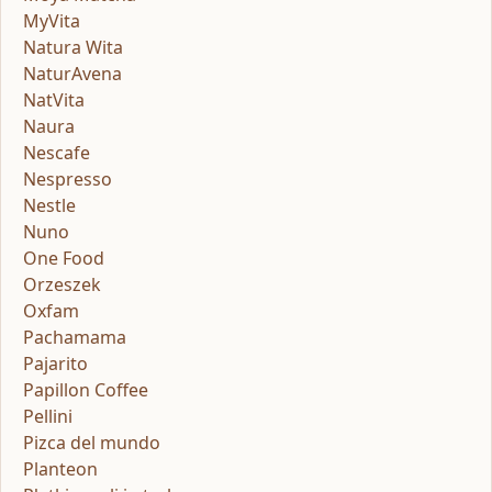
MyVita
Natura Wita
NaturAvena
NatVita
Naura
Nescafe
Nespresso
Nestle
Nuno
One Food
Orzeszek
Oxfam
Pachamama
Pajarito
Papillon Coffee
Pellini
Pizca del mundo
Planteon