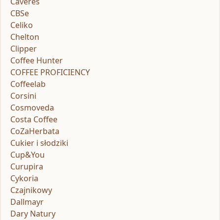
Caveres
CBSe
Celiko
Chelton
Clipper
Coffee Hunter
COFFEE PROFICIENCY
Coffeelab
Corsini
Cosmoveda
Costa Coffee
CoZaHerbata
Cukier i słodziki
Cup&You
Curupira
Cykoria
Czajnikowy
Dallmayr
Dary Natury