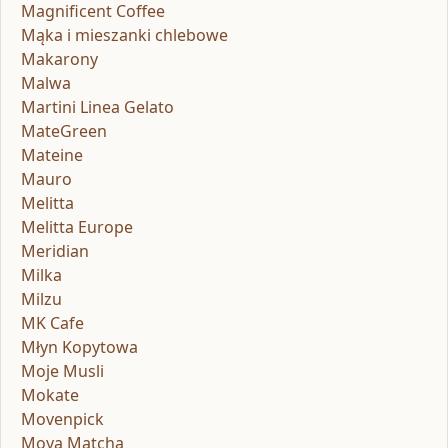
Magnificent Coffee
Mąka i mieszanki chlebowe
Makarony
Malwa
Martini Linea Gelato
MateGreen
Mateine
Mauro
Melitta
Melitta Europe
Meridian
Milka
Milzu
MK Cafe
Młyn Kopytowa
Moje Musli
Mokate
Movenpick
Moya Matcha