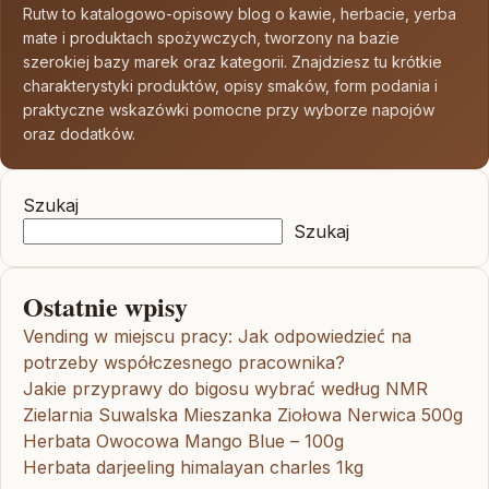
Rutw to katalogowo-opisowy blog o kawie, herbacie, yerba
mate i produktach spożywczych, tworzony na bazie
szerokiej bazy marek oraz kategorii. Znajdziesz tu krótkie
charakterystyki produktów, opisy smaków, form podania i
praktyczne wskazówki pomocne przy wyborze napojów
oraz dodatków.
Szukaj
Szukaj
Ostatnie wpisy
Vending w miejscu pracy: Jak odpowiedzieć na
potrzeby współczesnego pracownika?
Jakie przyprawy do bigosu wybrać według NMR
Zielarnia Suwalska Mieszanka Ziołowa Nerwica 500g
Herbata Owocowa Mango Blue – 100g
Herbata darjeeling himalayan charles 1kg