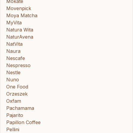
Mokate
Movenpick
Moya Matcha
MyVita
Natura Wita
NaturAvena
NatVita
Naura
Nescafe
Nespresso
Nestle
Nuno
One Food
Orzeszek
Oxfam
Pachamama
Pajarito
Papillon Coffee
Pellini