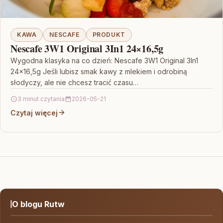
KAWA
NESCAFE
PRODUKT
Nescafe 3W1 Original 3In1 24×16,5g
Wygodna klasyka na co dzień: Nescafe 3W1 Original 3In1
24×16,5g Jeśli lubisz smak kawy z mlekiem i odrobiną
słodyczy, ale nie chcesz tracić czasu…
3 minut czytania
2026-05-21
Czytaj więcej
O blogu Rutw