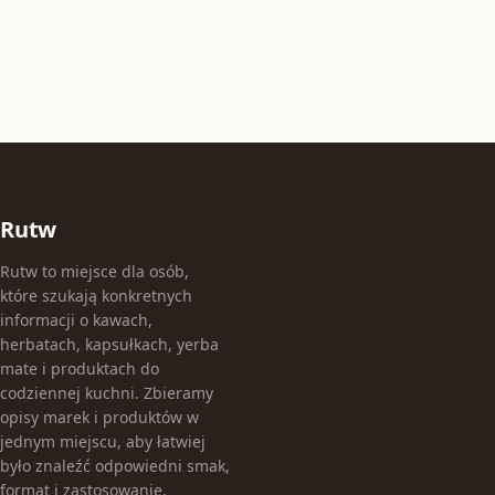
Rutw
Rutw to miejsce dla osób,
które szukają konkretnych
informacji o kawach,
herbatach, kapsułkach, yerba
mate i produktach do
codziennej kuchni. Zbieramy
opisy marek i produktów w
jednym miejscu, aby łatwiej
było znaleźć odpowiedni smak,
format i zastosowanie.