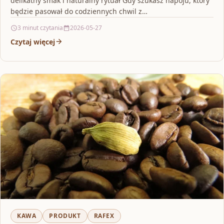
delikatny smak i naturalny rytuał Gdy szukasz napoju, który
będzie pasował do codziennych chwil z…
3 minut czytania
2026-05-27
Czytaj więcej
KAWA
PRODUKT
RAFEX