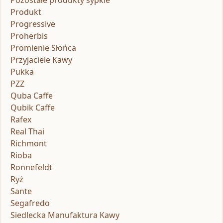
Pozostałe produkty sypkie
Produkt
Progressive
Proherbis
Promienie Słońca
Przyjaciele Kawy
Pukka
PZZ
Quba Caffe
Qubik Caffe
Rafex
Real Thai
Richmont
Rioba
Ronnefeldt
Ryż
Sante
Segafredo
Siedlecka Manufaktura Kawy