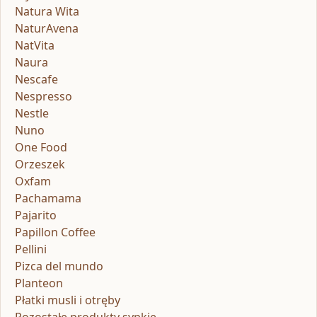
Natura Wita
NaturAvena
NatVita
Naura
Nescafe
Nespresso
Nestle
Nuno
One Food
Orzeszek
Oxfam
Pachamama
Pajarito
Papillon Coffee
Pellini
Pizca del mundo
Planteon
Płatki musli i otręby