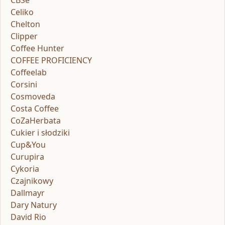
CBSe
Celiko
Chelton
Clipper
Coffee Hunter
COFFEE PROFICIENCY
Coffeelab
Corsini
Cosmoveda
Costa Coffee
CoZaHerbata
Cukier i słodziki
Cup&You
Curupira
Cykoria
Czajnikowy
Dallmayr
Dary Natury
David Rio