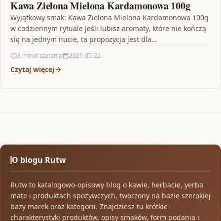
Kawa Zielona Mielona Kardamonowa 100g
Wyjątkowy smak: Kawa Zielona Mielona Kardamonowa 100g
w codziennym rytuale Jeśli lubisz aromaty, które nie kończą
się na jednym nucie, ta propozycja jest dla…
3 minut czytania
2026-05-22
Czytaj więcej
O blogu Rutw
Rutw to katalogowo-opisowy blog o kawie, herbacie, yerba
mate i produktach spożywczych, tworzony na bazie szerokiej
bazy marek oraz kategorii. Znajdziesz tu krótkie
charakterystyki produktów, opisy smaków, form podania i