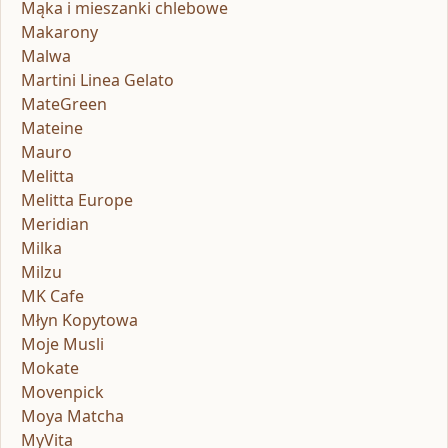
Mąka i mieszanki chlebowe
Makarony
Malwa
Martini Linea Gelato
MateGreen
Mateine
Mauro
Melitta
Melitta Europe
Meridian
Milka
Milzu
MK Cafe
Młyn Kopytowa
Moje Musli
Mokate
Movenpick
Moya Matcha
MyVita