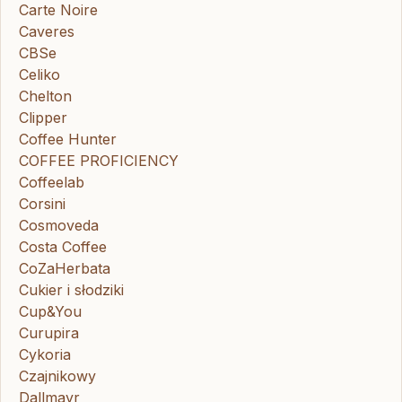
Carte Noire
Caveres
CBSe
Celiko
Chelton
Clipper
Coffee Hunter
COFFEE PROFICIENCY
Coffeelab
Corsini
Cosmoveda
Costa Coffee
CoZaHerbata
Cukier i słodziki
Cup&You
Curupira
Cykoria
Czajnikowy
Dallmayr