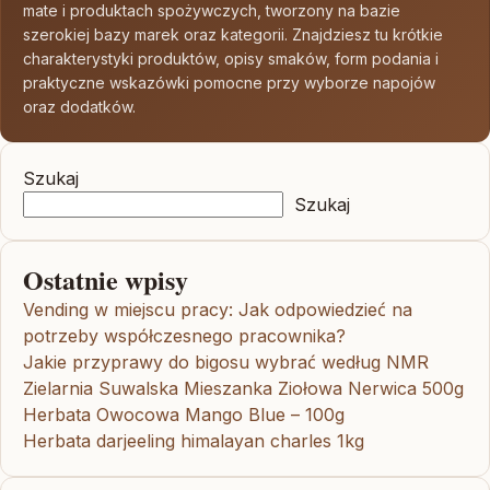
mate i produktach spożywczych, tworzony na bazie
szerokiej bazy marek oraz kategorii. Znajdziesz tu krótkie
charakterystyki produktów, opisy smaków, form podania i
praktyczne wskazówki pomocne przy wyborze napojów
oraz dodatków.
Szukaj
Szukaj
Ostatnie wpisy
Vending w miejscu pracy: Jak odpowiedzieć na
potrzeby współczesnego pracownika?
Jakie przyprawy do bigosu wybrać według NMR
Zielarnia Suwalska Mieszanka Ziołowa Nerwica 500g
Herbata Owocowa Mango Blue – 100g
Herbata darjeeling himalayan charles 1kg