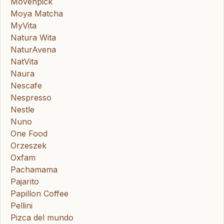
Movenpick
Moya Matcha
MyVita
Natura Wita
NaturAvena
NatVita
Naura
Nescafe
Nespresso
Nestle
Nuno
One Food
Orzeszek
Oxfam
Pachamama
Pajarito
Papillon Coffee
Pellini
Pizca del mundo