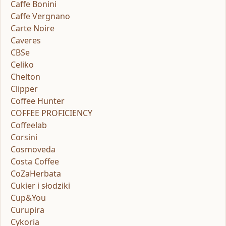
Caffe Bonini
Caffe Vergnano
Carte Noire
Caveres
CBSe
Celiko
Chelton
Clipper
Coffee Hunter
COFFEE PROFICIENCY
Coffeelab
Corsini
Cosmoveda
Costa Coffee
CoZaHerbata
Cukier i słodziki
Cup&You
Curupira
Cykoria