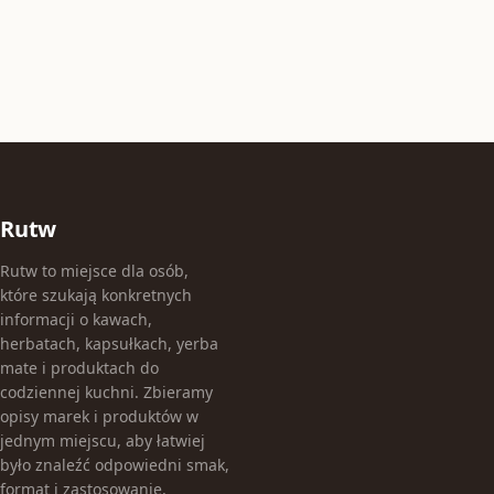
Rutw
Rutw to miejsce dla osób,
które szukają konkretnych
informacji o kawach,
herbatach, kapsułkach, yerba
mate i produktach do
codziennej kuchni. Zbieramy
opisy marek i produktów w
jednym miejscu, aby łatwiej
było znaleźć odpowiedni smak,
format i zastosowanie.