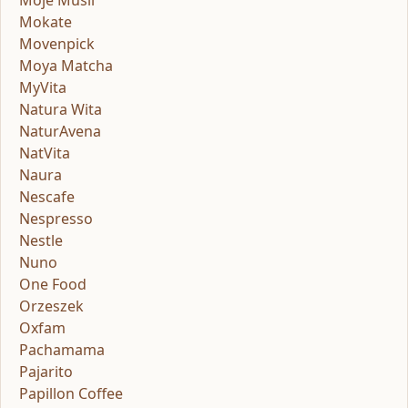
Mokate
Movenpick
Moya Matcha
MyVita
Natura Wita
NaturAvena
NatVita
Naura
Nescafe
Nespresso
Nestle
Nuno
One Food
Orzeszek
Oxfam
Pachamama
Pajarito
Papillon Coffee