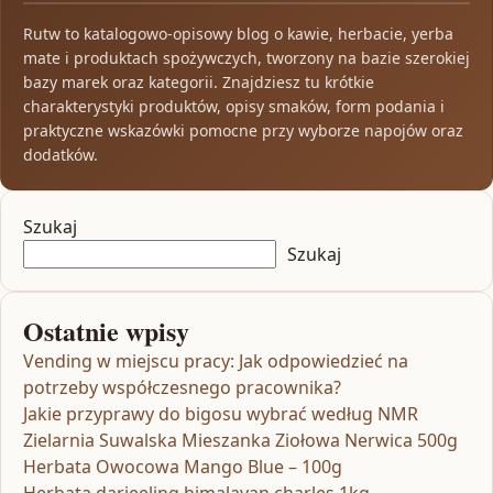
Rutw to katalogowo-opisowy blog o kawie, herbacie, yerba
mate i produktach spożywczych, tworzony na bazie szerokiej
bazy marek oraz kategorii. Znajdziesz tu krótkie
charakterystyki produktów, opisy smaków, form podania i
praktyczne wskazówki pomocne przy wyborze napojów oraz
dodatków.
Szukaj
Szukaj
Ostatnie wpisy
Vending w miejscu pracy: Jak odpowiedzieć na
potrzeby współczesnego pracownika?
Jakie przyprawy do bigosu wybrać według NMR
Zielarnia Suwalska Mieszanka Ziołowa Nerwica 500g
Herbata Owocowa Mango Blue – 100g
Herbata darjeeling himalayan charles 1kg