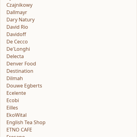
Czajnikowy
Dallmayr
Dary Natury
David Rio
Davidoff
De Cecco
De'Longhi
Delecta
Denver Food
Destination
Dilmah
Douwe Egberts
Ecelente
Ecobi
Eilles
EkoWital
English Tea Shop
ETNO CAFE
Fresano