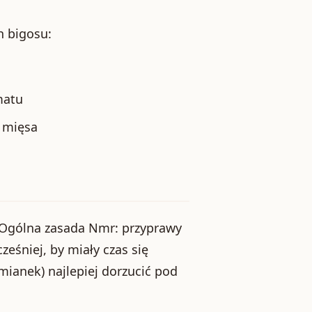
h bigosu:
matu
 mięsa
. Ogólna zasada Nmr: przyprawy
eśniej, by miały czas się
ymianek) najlepiej dorzucić pod