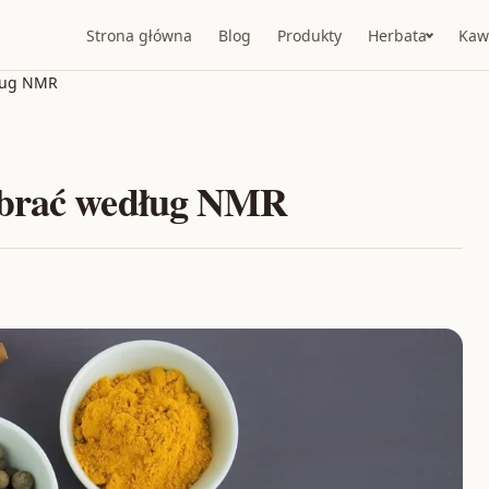
Strona główna
Blog
Produkty
Herbata
Kaw
dług NMR
ybrać według NMR