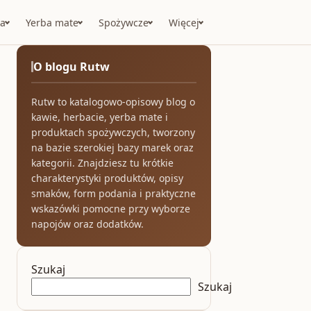
a
Yerba mate
Spożywcze
Więcej
O blogu Rutw
Rutw to katalogowo-opisowy blog o
kawie, herbacie, yerba mate i
produktach spożywczych, tworzony
na bazie szerokiej bazy marek oraz
kategorii. Znajdziesz tu krótkie
charakterystyki produktów, opisy
smaków, form podania i praktyczne
wskazówki pomocne przy wyborze
napojów oraz dodatków.
Szukaj
Szukaj