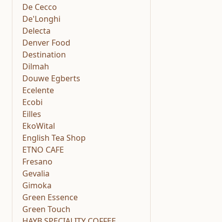
De Cecco
De'Longhi
Delecta
Denver Food
Destination
Dilmah
Douwe Egberts
Ecelente
Ecobi
Eilles
EkoWital
English Tea Shop
ETNO CAFE
Fresano
Gevalia
Gimoka
Green Essence
Green Touch
HAYB SPECIALITY COFFEE