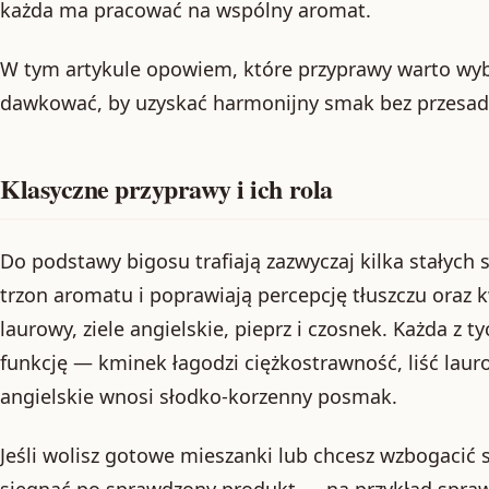
każda ma pracować na wspólny aromat.
W tym artykule opowiem, które przyprawy warto wybra
dawkować, by uzyskać harmonijny smak bez przesad
Klasyczne przyprawy i ich rola
Do podstawy bigosu trafiają zazwyczaj kilka stałych
trzon aromatu i poprawiają percepcję tłuszczu oraz 
laurowy, ziele angielskie, pieprz i czosnek. Każda z 
funkcję — kminek łagodzi ciężkostrawność, liść lauro
angielskie wnosi słodko-korzenny posmak.
Jeśli wolisz gotowe mieszanki lub chcesz wzbogacić
sięgnąć po sprawdzony produkt — na przykład spraw