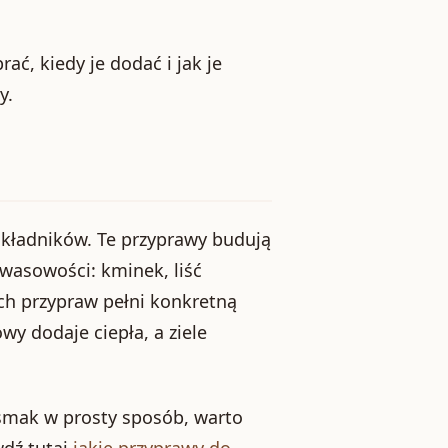
ć, kiedy je dodać i jak je
y.
 składników. Te przyprawy budują
kwasowości: kminek, liść
tych przypraw pełni konkretną
wy dodaje ciepła, a ziele
 smak w prosty sposób, warto
dź tutaj
jakie przyprawy do