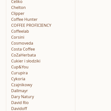
Celiko
Chelton
Clipper
Coffee Hunter
COFFEE PROFICIENCY
Coffeelab
Corsini
Cosmoveda
Costa Coffee
CoZaHerbata
Cukier i słodziki
Cup&You
Curupira
Cykoria
Czajnikowy
Dallmayr
Dary Natury
David Rio
Davidoff